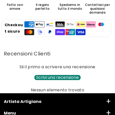
Fatto con
Il regalo
Spediamo in
Contattaci per
amore
perfetto
tutto il mondo
qualsiasi
domanda
Checkou
t sicuro
Recensioni Clienti
Sii il primo a scrivere una recensione
Scrivi una recensione
Nessun elemento trovato
Artista Artigiano
Via Senese 68 - San Donato in Poggio (FI)
Menu