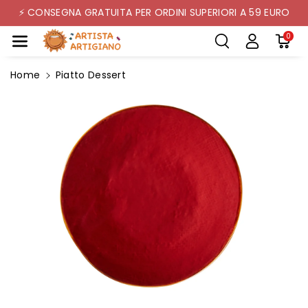
Mente Ai C
⚡ CONSEGNA GRATUITA PER ORDINI SUPERIORI A 59 EURO
Ontenuti
0
Home
Piatto Dessert
Passa Alle
Informazioni
Sul Prodotto