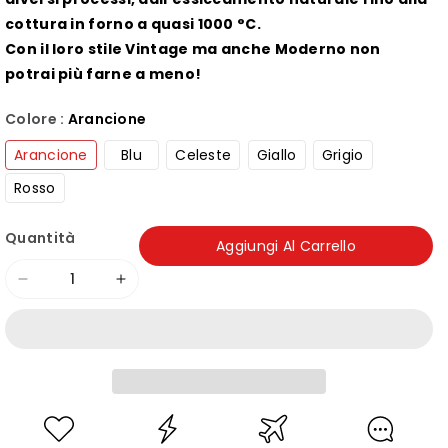
cottura in forno a quasi 1000 °C.
Con il loro stile Vintage ma anche Moderno non
potrai più farne a meno!
Colore :
Arancione
Arancione
Blu
Celeste
Giallo
Grigio
Rosso
Quantità
Aggiungi Al Carrello
Diminuisci
Aumenta
quantità
quantità
per
per
Piatto
Piatto
Dessert
Dessert