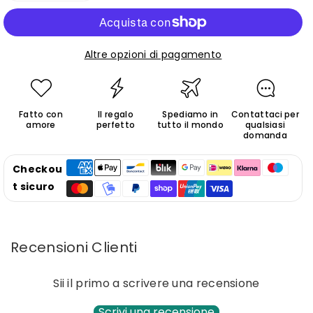
quantità
quantità
per
per
Pediatra
Pediatra
Altre opzioni di pagamento
M.
M.
Fatto con
Il regalo
Spediamo in
Contattaci per
amore
perfetto
tutto il mondo
qualsiasi
domanda
Checkou
t sicuro
Recensioni Clienti
Sii il primo a scrivere una recensione
Scrivi una recensione