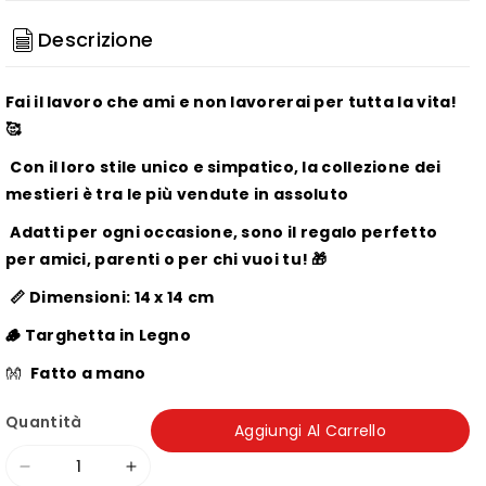
Descrizione
Fai il lavoro che ami e non lavorerai per tutta la vita!
🥰
Con il loro stile unico e simpatico, la collezione dei
mestieri è tra le più vendute in assoluto
Adatti per ogni occasione, sono il regalo perfetto
per amici, parenti o per chi vuoi tu! 🎁
📏 Dimensioni: 14 x 14 cm
🪵 Targhetta in Legno
👐
Fatto a mano
Quantità
Aggiungi Al Carrello
Diminuisci
Aumenta