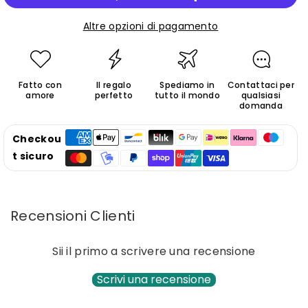
per
per
Pasticcere
Pasticcere
Altre opzioni di pagamento
Fatto con
Il regalo
Spediamo in
Contattaci per
amore
perfetto
tutto il mondo
qualsiasi
domanda
Checkou
t sicuro
Recensioni Clienti
Sii il primo a scrivere una recensione
Scrivi una recensione