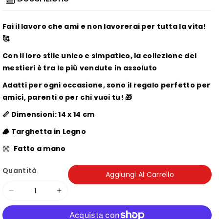
Fai il lavoro che ami e non lavorerai per tutta la vita!
🥰
Con il loro stile unico e simpatico, la collezione dei
mestieri è tra le più vendute in assoluto
Adatti per ogni occasione, sono il regalo perfetto per
amici, parenti o per chi vuoi tu! 🎁
📏 Dimensioni: 14 x 14 cm
🪵 Targhetta in Legno
👐
Fatto a mano
Quantità
Aggiungi Al Carrello
Diminuisci
Aumenta
quantità
quantità