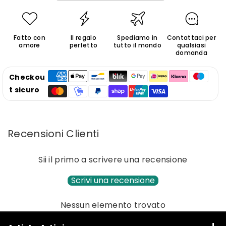
in
in
Ceramica
Ceramica
Fatto con
Il regalo
Spediamo in
Contattaci per
amore
perfetto
tutto il mondo
qualsiasi
domanda
Checkou
t sicuro
Recensioni Clienti
Sii il primo a scrivere una recensione
Scrivi una recensione
Nessun elemento trovato