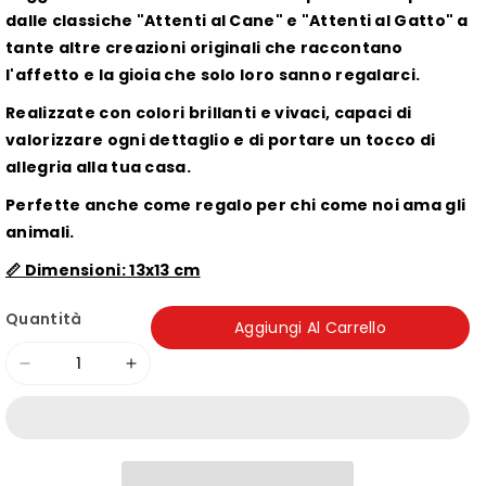
dalle classiche "Attenti al Cane" e "Attenti al Gatto" a
tante altre creazioni originali che raccontano
l'affetto e la gioia che solo loro sanno regalarci.
Realizzate con colori brillanti e vivaci, capaci di
valorizzare ogni dettaglio e di portare un tocco di
allegria alla tua casa.
Perfette anche come regalo per chi come noi ama gli
animali.
📏 Dimensioni: 13x13 cm
Quantità
Aggiungi Al Carrello
Diminuisci
Aumenta
quantità
quantità
per
per
Mattonella
Mattonella