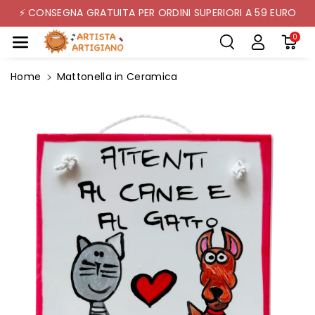
Mente Ai C
⚡ CONSEGNA GRATUITA PER ORDINI SUPERIORI A 59 EURO
Ontenuti
0
Home
Mattonella in Ceramica
Passa Alle
Informazioni
Sul Prodotto