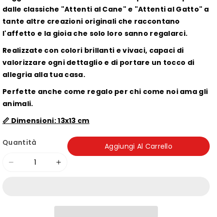
dalle classiche "Attenti al Cane" e "Attenti al Gatto" a
tante altre creazioni originali che raccontano
l'affetto e la gioia che solo loro sanno regalarci.
Realizzate con colori brillanti e vivaci, capaci di
valorizzare ogni dettaglio e di portare un tocco di
allegria alla tua casa.
Perfette anche come regalo per chi come noi ama gli
animali.
📏 Dimensioni: 13x13 cm
Quantità
Aggiungi Al Carrello
Diminuisci
Aumenta
quantità
quantità
per
per
Mattonella
Mattonella