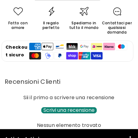
in
in
Ceramica
Ceramica
Fatto con
Il regalo
Spediamo in
Contattaci per
amore
perfetto
tutto il mondo
qualsiasi
domanda
Checkou
t sicuro
Recensioni Clienti
Sii il primo a scrivere una recensione
Scrivi una recensione
Nessun elemento trovato