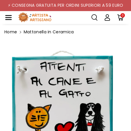
Mente Ai C
⚡ CONSEGNA GRATUITA PER ORDINI SUPERIORI A 59 EURO
Ontenuti
0
Home
Mattonella in Ceramica
Passa Alle
Informazioni
Sul Prodotto