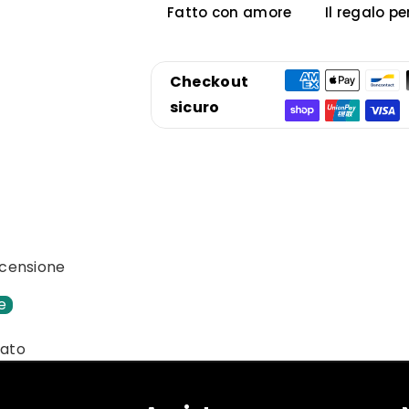
Fatto con amore
Il regalo pe
Checkout
sicuro
recensione
e
vato