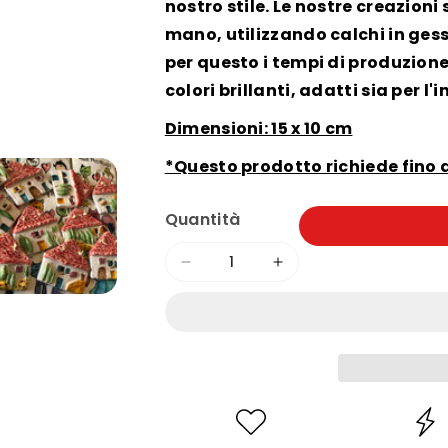
nostro stile. Le nostre creazion
mano, utilizzando calchi in ges
per questo i tempi di produzione 
colori brillanti, adatti sia per l'
Dimensioni: 15 x 10 cm
*Questo prodotto richiede fino a
Quantità
Diminuisci
Aumenta
quantità
quantità
per
per
Casina
Casina
Grande
Grande