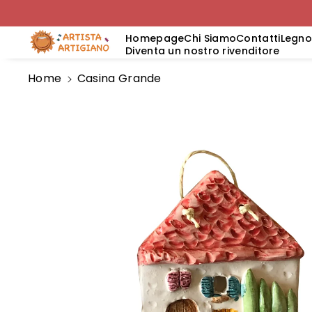
Amente A
I Contenu
Homepage
Chi Siamo
Contatti
Legn
Ti
Diventa un nostro rivenditore
Home
Casina Grande
Passa Alle
Informazioni
Sul Prodotto