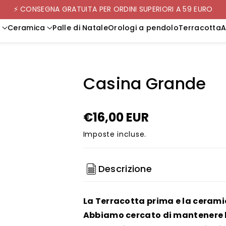
⚡ CONSEGNA GRATUITA PER ORDINI SUPERIORI A 59 EURO
o
Ceramica
Palle di Natale
Orologi a pendolo
Terracotta
A
Casina Grande
€16,00 EUR
Imposte incluse.
Descrizione
La Terracotta prima e la ceramic
Abbiamo cercato di mantenere l